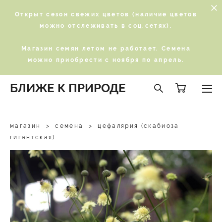
Открыт сезон свежих цветов (наличие цветов
можно отслеживать в соц.сетях).
Магазин семян летом не работает. Семена
можно приобрести с ноября по апрель.
БЛИЖЕ К ПРИРОДЕ
магазин
>
семена
>
цефалярия (скабиоза
гигантская)