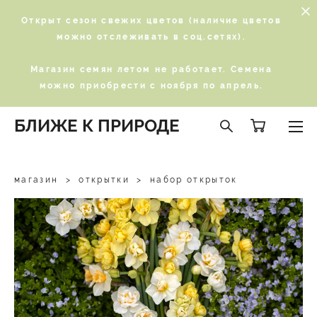
Открыт сезон свежих цветов (наличие цветов
можно отслеживать в соц.сетях).
Магазин семян летом не работает. Семена
можно приобрести с ноября по апрель.
БЛИЖЕ К ПРИРОДЕ
магазин
>
открытки
>
набор открыток