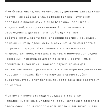
Мне близка мысль, что не человек существует для сада (как
постоянная рабочая сила, которая должна неустанно
бороться с проблемами в виде болезней, сорняков и
вредителей), а сад для человека. Но если пойти в
рассуждениях дальше, то и твой сад - не твоя
собственность, где ты полноправный хозяин и командир,
решающий, кому здесь жить, а кому нет, а ты сам гость в
островке природы. И ты делишь его с миллионами
микроорганизмов, живущих в почве, с множеством видов
насекомых, перемещающихся по земле и растениям, с
десятками видов птиц. Твой сад служит домом для
множества живых организмов, и в этом мире нет деления на
хороших и плохих. Если не нарушать своим грубым
вмешательством этот баланс, природа сама всё расставит
по местам.
Моя цель – помогать людям создавать такие же
наполненные жизнью уголки природы, который я сделала в
своём саду. Сад, в котором есть место и для труда, и для