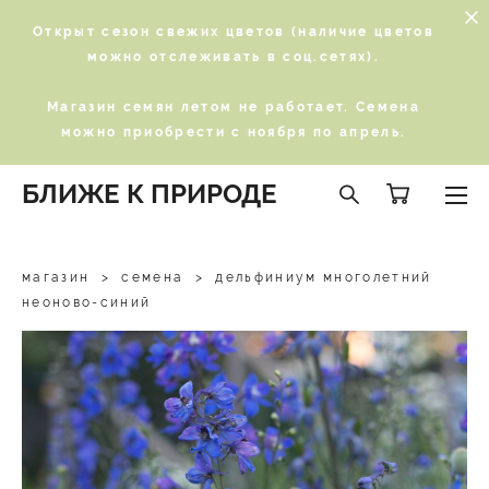
Открыт сезон свежих цветов (наличие цветов
можно отслеживать в соц.сетях).
Магазин семян летом не работает. Семена
можно приобрести с ноября по апрель.
БЛИЖЕ К ПРИРОДЕ
магазин
>
семена
>
дельфиниум многолетний
неоново-синий